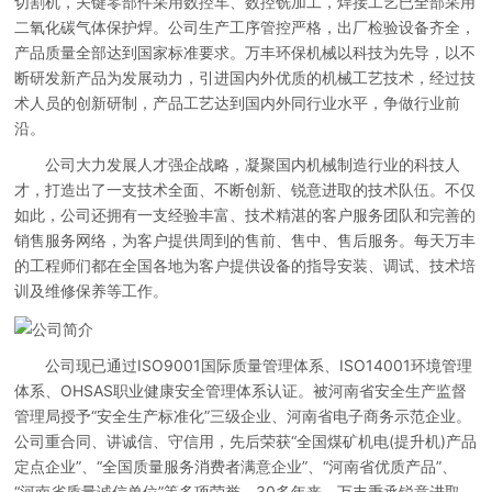
切割机，关键零部件采用数控车、数控铣加工，焊接工艺已全部采用
二氧化碳气体保护焊。公司生产工序管控严格，出厂检验设备齐全，
产品质量全部达到国家标准要求。万丰环保机械以科技为先导，以不
断研发新产品为发展动力，引进国内外优质的机械工艺技术，经过技
术人员的创新研制，产品工艺达到国内外同行业水平，争做行业前
沿。
公司大力发展人才强企战略，凝聚国内机械制造行业的科技人
才，打造出了一支技术全面、不断创新、锐意进取的技术队伍。不仅
如此，公司还拥有一支经验丰富、技术精湛的客户服务团队和完善的
销售服务网络，为客户提供周到的售前、售中、售后服务。每天万丰
的工程师们都在全国各地为客户提供设备的指导安装、调试、技术培
训及维修保养等工作。
公司现已通过ISO9001国际质量管理体系、ISO14001环境管理
体系、OHSAS职业健康安全管理体系认证。被河南省安全生产监督
管理局授予“安全生产标准化”三级企业、河南省电子商务示范企业。
公司重合同、讲诚信、守信用，先后荣获“全国煤矿机电(提升机)产品
定点企业”、“全国质量服务消费者满意企业”、“河南省优质产品”、
“河南省质量诚信单位”等多项荣誉。30多年来，万丰秉承锐意进取、