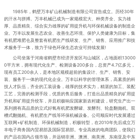
1985年，鹤壁万丰矿山机械制造有限公司宣告成立。历经30年
的汗水与拼搏。万丰机械已成为一家规模宏大、种类齐全、实力雄
厚、品质精良、综合实力雄厚的矿用提升机与环保机械设备的制造企
业。万丰以发展生态农业、改善生态环境、保护人类健康为目标，集
有机肥堆肥仓及整套有机肥生产线研发、生产、销售、应用推广和技
术服务于一体，致力于绿色环保生态农业可持续发展!
公司坐落于河南省鹤壁市经济开发区与山城区，占地面积13000
0平方米，拥有现代化生产、检测设备200多台，总资产4.7亿多元，
现有员工200余人，是本地区规模超前的集设计、生产、销售、安
装、服务于一体的现代化企业。万丰以科学的管理体系，高素质的科
技人才队伍，齐全的工装设备，雄厚的技术实力，精湛的加工、装配
工艺，完善的检测手段，优质的售后服务，打造出品质精良的矿用提
升机和矿用提升绞车，并且积极响应国家新农村建设，研究生产出一
系列拥有高品质的立式好氧有机肥发酵罐、发酵剂、轮盘翻抛机、双
槽式翻抛机、有机肥生产线等环保机械设备。公司顺应时代发展通过
互联网+矿机制造、环保机械制造，积极转型，在2010年先后成立万
丰电子商务国内贸易部及国际贸易部。专业高效的电商团队，使我们
的产品在国内占领市场，并远销非洲、澳洲、南美洲、东南亚及中东